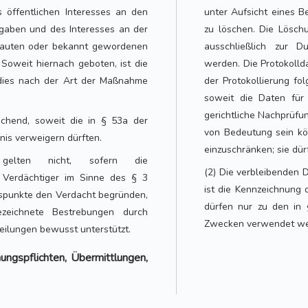
 öffentlichen Interesses an den
unter Aufsicht eines B
aben und des Interesses an der
zu löschen. Die Löschu
trauten oder bekannt gewordenen
ausschließlich zur D
Soweit hiernach geboten, ist die
werden. Die Protokolld
dies nach der Art der Maßnahme
der Protokollierung fo
soweit die Daten für
gerichtliche Nachprüf
echend, soweit die in § 53a der
von Bedeutung sein kön
is verweigern dürften.
einzuschränken; sie dü
lten nicht, sofern die
(2) Die verbleibenden 
n Verdächtiger im Sinne des § 3
ist die Kennzeichnung
ltspunkte den Verdacht begründen,
dürfen nur zu den in
eichnete Bestrebungen durch
Zwecken verwendet we
ilungen bewusst unterstützt.
ungspflichten, Übermittlungen,